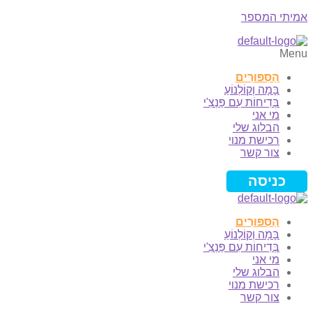
אמיתי המספר
Menu
הַסִּפּוּרִים
בָּמָה וְקוֹלְנוֹעַ
בְּדִיחוֹת עִם פַּנְצִ'י
מי אני
הבלוג שלי
רכישת מנוי
צור קשר
כניסה
הַסִּפּוּרִים
בָּמָה וְקוֹלְנוֹעַ
בְּדִיחוֹת עִם פַּנְצִ'י
מי אני
הבלוג שלי
רכישת מנוי
צור קשר