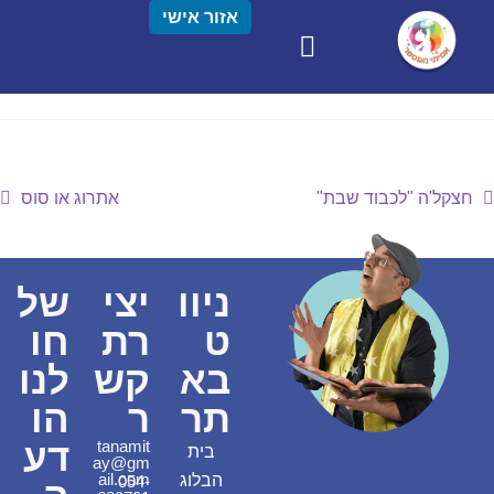
אזור אישי
חצקל'ה "לכבוד שבת"
אתרוג או סוס
ניוו
יצי
של
ט
רת
חו
בא
קש
לנו
תר
ר
הו
דע
tanamit
בית
ay@gm
ail.com
הבלוג
054-