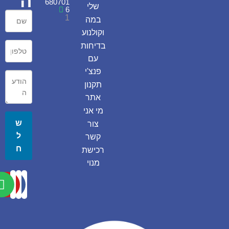
ה
680701
שלי
6
1
במה
וקולנוע
בדיחות
עם
פנצ'י
תקנון
אתר
מי אני
ש
צור
ל
קשר
ח
רכישת
מנוי