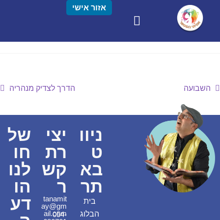
אזור אישי
השבועה
הדרך לצדיק מנהריה
ניוו
יצי
של
ט
רת
חו
בא
קש
לנו
תר
ר
הו
דע
tanamit
בית
ay@gm
ail.com
הבלוג
054-