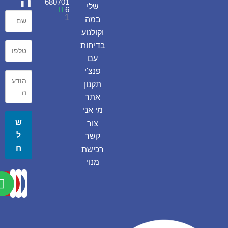
ה
680701
שלי
6
1
במה
וקולנוע
בדיחות
עם
פנצ'י
תקנון
אתר
מי אני
ש
צור
ל
קשר
ח
רכישת
מנוי