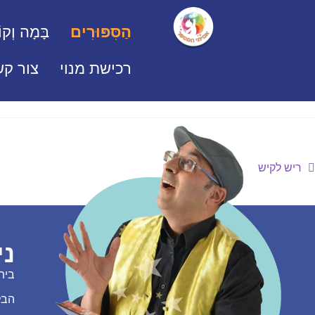
הַסִּפּוּרִים
בָּמָה וְקוֹ
רכישת מנוי
צור קש
ריש לקיש
ני
בית
הבל