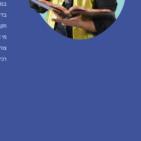
במה
בדי
תקנ
מי א
צור
רכי