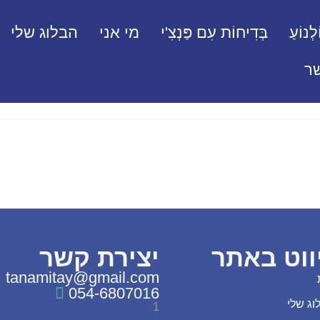
לְנוֹעַ
בְּדִיחוֹת עִם פַּנְצִ'י
מי אני
הבלוג שלי
ר
ווט באתר
יצירת קשר
tanamitay@gmail.com
054-6807016
וג שלי
1