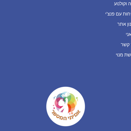
 וקולנוע
חות עם פנצ'י
ון אתר
ני
 קשר
שת מנוי