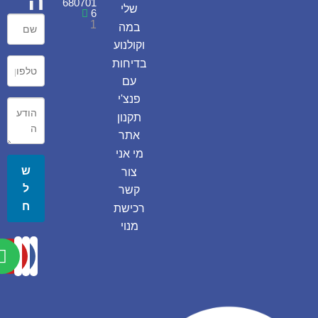
ה
680701
שלי
6
1
במה
וקולנוע
בדיחות
עם
פנצ'י
תקנון
אתר
מי אני
ש
צור
ל
קשר
ח
רכישת
מנוי