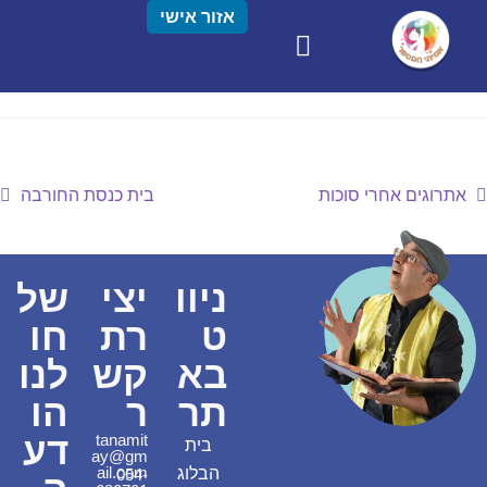
אזור אישי
אתרוגים אחרי סוכות
בית כנסת החורבה
ניוו
יצי
של
ט
רת
חו
בא
קש
לנו
תר
ר
הו
דע
tanamit
בית
ay@gm
ail.com
הבלוג
054-