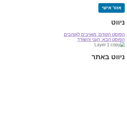
אזור אישי
ניווט
הפוסט הקודם:
מאויבים לאוהבים
הפוסט הבא:
העני והשודד
ניווט באתר
בית
הבלוג שלי
במה וקולנוע
בדיחות עם פנצ'י
תקנון אתר
מי אני
צור קשר
רכישת מנוי