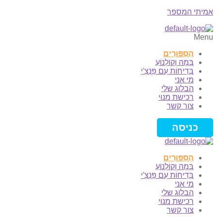
אמיתי המספר
Menu
הַסִּפּוּרִים
בָּמָה וְקוֹלְנוֹעַ
בְּדִיחוֹת עִם פַּנְצִ'י
מי אני
הבלוג שלי
רכישת מנוי
צור קשר
כניסה
הַסִּפּוּרִים
בָּמָה וְקוֹלְנוֹעַ
בְּדִיחוֹת עִם פַּנְצִ'י
מי אני
הבלוג שלי
רכישת מנוי
צור קשר