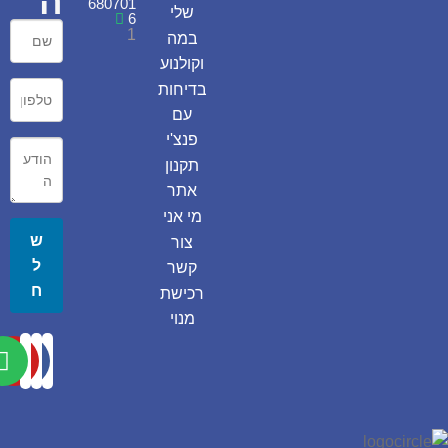
ה
680701
שלי
6
1
במה
וקולנוע
בדיחות
עם
פנצ'י
תקנון
אתר
מי אני
ש
צור
ל
קשר
ח
רכישת
מנוי