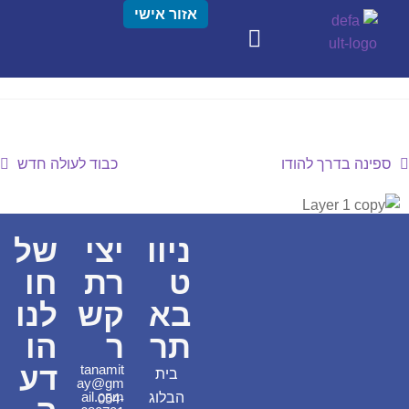
אזור אישי
ספינה בדרך להודו
כבוד לעולה חדש
ניוו
יצי
של
ט
רת
חו
בא
קש
לנו
תר
ר
הו
דע
tanamit
בית
ay@gm
ail.com
הבלוג
054-