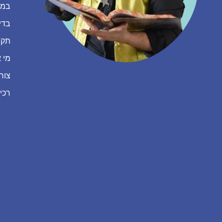
במה
בדי
תקנ
מי א
צור
רכי