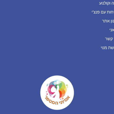
 וקולנוע
חות עם פנצ'י
ון אתר
ני
 קשר
שת מנוי