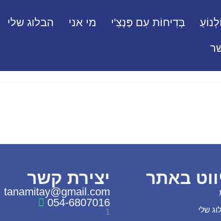
לְנוֹעַ
בְּדִיחוֹת עִם פַּנְצִ'י
מי אני
הבלוג שלי
ר
ווט באתר
יצירת קשר
tanamitay@gmail.com
054-6807016
וג שלי
1