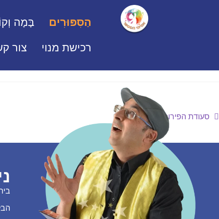
הַסִּפּוּרִים
בָּמָה וְקוֹ
רכישת מנוי
צור קש
סעודת הפירות
ני
בית
הבל