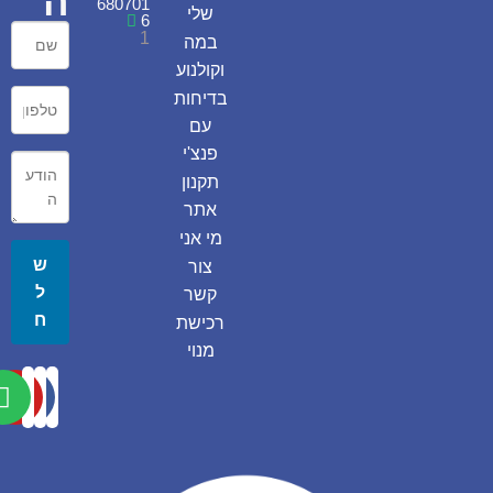
ה
680701
שלי
6
1
במה
וקולנוע
בדיחות
עם
פנצ'י
תקנון
אתר
מי אני
ש
צור
ל
קשר
ח
רכישת
מנוי