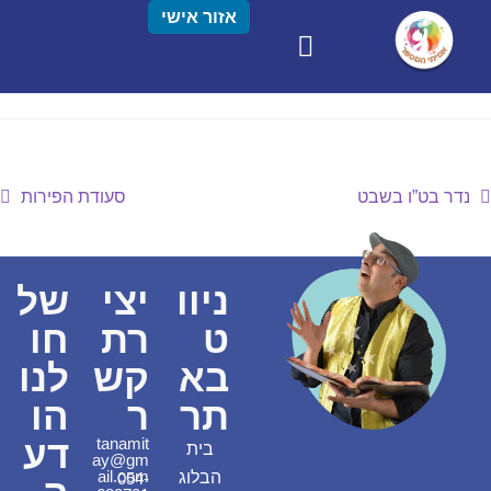
אזור אישי
נדר בט”ו בשבט
סעודת הפירות
ניוו
יצי
של
ט
רת
חו
בא
קש
לנו
תר
ר
הו
דע
tanamit
בית
ay@gm
ail.com
הבלוג
054-