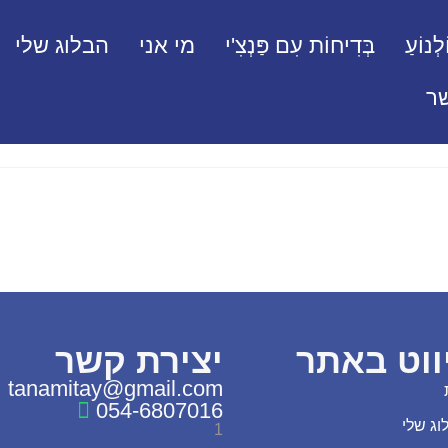
לְנוֹעַ
בְּדִיחוֹת עִם פַּנְצִ'י
מי אני
הבלוג שלי
ר
ווט באתר
יצירת קשר
tanamitay@gmail.com
054-6807016
וג שלי
1