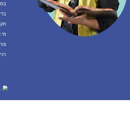
במה
בדי
תקנ
מי א
צור
רכי