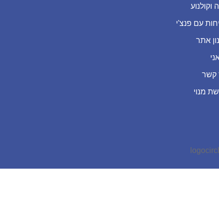
 וקולנוע
חות עם פנצ'י
ון אתר
ני
 קשר
שת מנוי