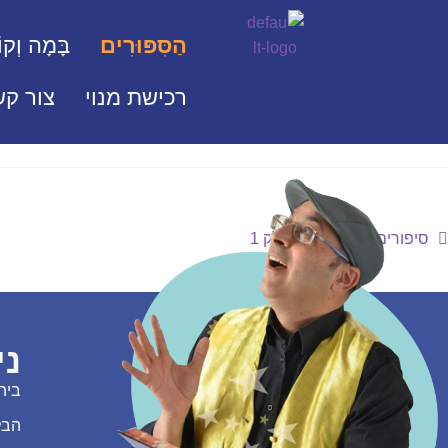
הַסִּפּוּרִים
בָּמָה וְקוֹ
רכישת מנוי
צור קש
סיפורים על תפילה – חלק 1
ני
בית
הבל