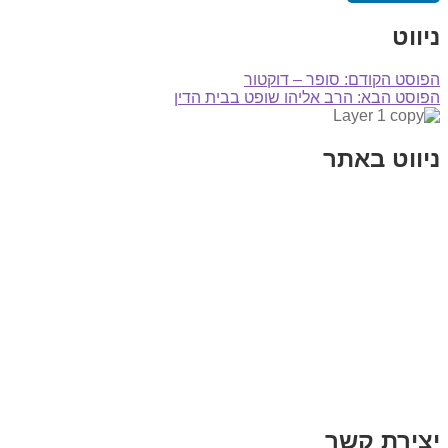
ניווט
הפוסט הקודם:
סופר – דוקטור
הפוסט הבא:
הרב אליהו שופט בבית הדין
ניווט באתר
בית
הבלוג שלי
במה וקולנוע
בדיחות עם פנצ'י
תקנון אתר
מי אני
צור קשר
רכישת מנוי
יצירת קשר