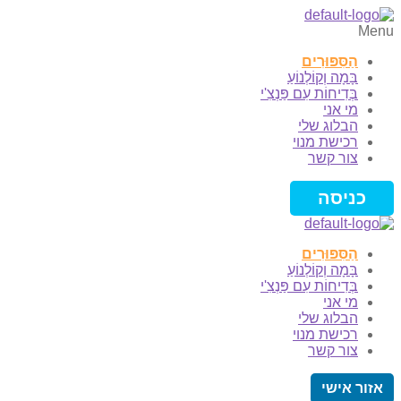
Menu
הַסִּפּוּרִים
בָּמָה וְקוֹלְנוֹעַ
בְּדִיחוֹת עִם פַּנְצִ'י
מי אני
הבלוג שלי
רכישת מנוי
צור קשר
כניסה
הַסִּפּוּרִים
בָּמָה וְקוֹלְנוֹעַ
בְּדִיחוֹת עִם פַּנְצִ'י
מי אני
הבלוג שלי
רכישת מנוי
צור קשר
אזור אישי