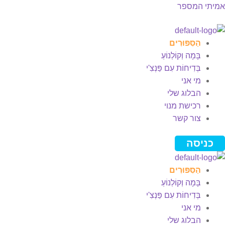
אמיתי המספר
Men
הַסִּפּוּרִים
בָּמָה וְקוֹלְנוֹעַ
בְּדִיחוֹת עִם פַּנְצִ'י
מי אני
הבלוג שלי
רכישת מנוי
צור קשר
כניסה
הַסִּפּוּרִים
בָּמָה וְקוֹלְנוֹעַ
בְּדִיחוֹת עִם פַּנְצִ'י
מי אני
הבלוג שלי