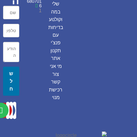
ה
680701
שלי
6
1
במה
וקולנוע
בדיחות
עם
פנצ'י
תקנון
אתר
מי אני
ש
צור
ל
קשר
ח
רכישת
מנוי