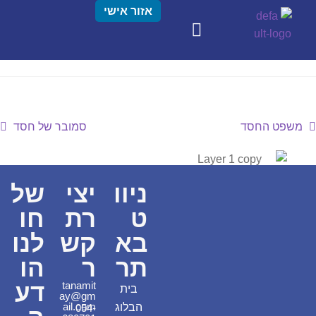
אזור אישי
משפט החסד
סמובר של חסד
ניוו
יצי
של
ט
רת
חו
בא
קש
לנו
תר
ר
הו
דע
tanamit
בית
ay@gm
ail.com
הבלוג
054-