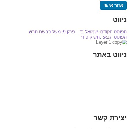
אזור אישי
ניווט
הפוסט הקודם:
שמואל ב’ – פרק 9: משל כבשת הרש
הפוסט הבא:
נחש קיפודי
ניווט באתר
בית
הבלוג שלי
במה וקולנוע
בדיחות עם פנצ'י
תקנון אתר
מי אני
צור קשר
רכישת מנוי
יצירת קשר