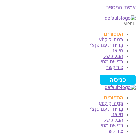
אמיתי המספר
Menu
הַסִּפּוּרִים
בָּמָה וְקוֹלְנוֹעַ
בְּדִיחוֹת עִם פַּנְצִ'י
מי אני
הבלוג שלי
רכישת מנוי
צור קשר
כניסה
הַסִּפּוּרִים
בָּמָה וְקוֹלְנוֹעַ
בְּדִיחוֹת עִם פַּנְצִ'י
מי אני
הבלוג שלי
רכישת מנוי
צור קשר