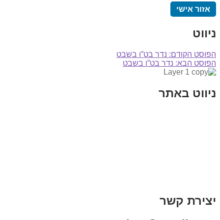
אזור אישי
ניווט
הפוסט הקודם:
נדר בט”ו בשבט
הפוסט הבא:
נדר בט”ו בשבט
ניווט באתר
בית
הבלוג שלי
במה וקולנוע
בדיחות עם פנצ'י
תקנון אתר
מי אני
צור קשר
רכישת מנוי
יצירת קשר