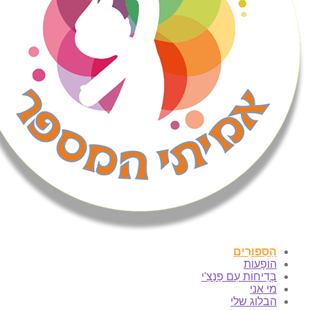
הַסִּפּוּרִים
הוֹפָעוֹת
בְּדִיחוֹת עִם פַּנְצִ'י
מי אני
הבלוג שלי