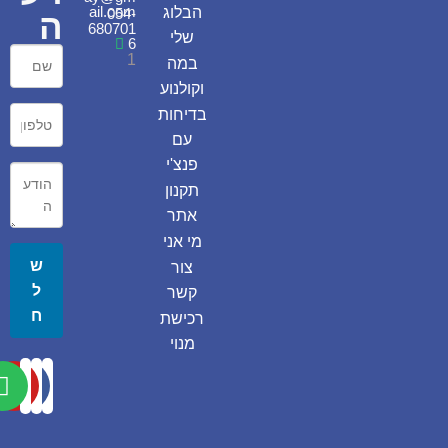
ail.com
הבלוג
054-
ה
680701
שלי
6
1
במה
וקולנוע
בדיחות
עם
פנצ'י
תקנון
אתר
מי אני
ש
צור
ל
קשר
ח
רכישת
מנוי