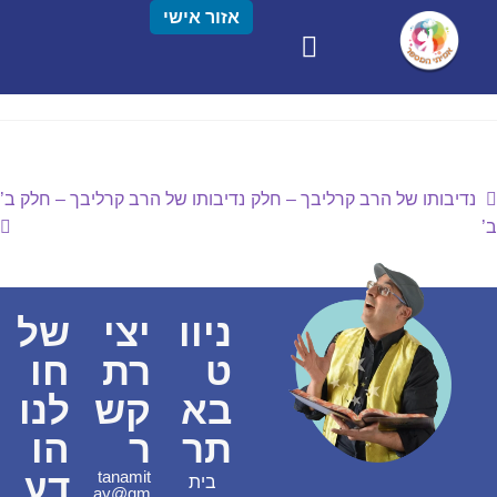
אזור אישי
נדיבותו של הרב קרליבך – חלק
נדיבותו של הרב קרליבך – חלק ב’
ב’
ניוו
יצי
של
ט
רת
חו
בא
קש
לנו
תר
ר
הו
דע
tanamit
בית
ay@gm