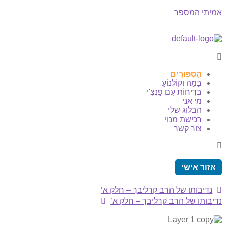
אמיתי המספר
הַסִּפּוּרִים
בָּמָה וְקוֹלְנוֹעַ
בְּדִיחוֹת עִם פַּנְצִ'י
מי אני
הבלוג שלי
רכישת מנוי
צור קשר
אזור אישי
נדיבותו של הרב קרליבך – חלק א’
נדיבותו של הרב קרליבך – חלק א’