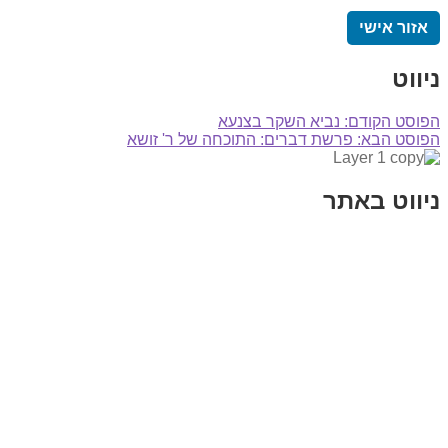
אזור אישי
ניווט
הפוסט הקודם:
נביא השקר בצנעא
הפוסט הבא:
פרשת דברים: התוכחה של ר' זושא
ניווט באתר
בית
הבלוג שלי
במה וקולנוע
בדיחות עם פנצ'י
תקנון אתר
מי אני
צור קשר
רכישת מנוי