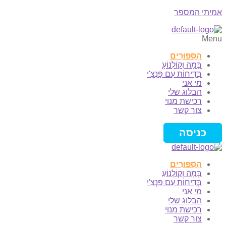
אמיתי המספר
Menu
הַסִּפּוּרִים
בָּמָה וְקוֹלְנוֹעַ
בְּדִיחוֹת עִם פַּנְצִ'י
מי אני
הבלוג שלי
רכישת מנוי
צור קשר
כניסה
הַסִּפּוּרִים
בָּמָה וְקוֹלְנוֹעַ
בְּדִיחוֹת עִם פַּנְצִ'י
מי אני
הבלוג שלי
רכישת מנוי
צור קשר