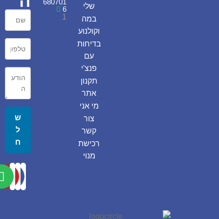
ה
680701
שלי
6
1
במה
וקולנוע
בדיחות
עם
פנצ'י
תקנון
אתר
מי אני
ש
צור
ל
קשר
ח
רכישת
מנוי