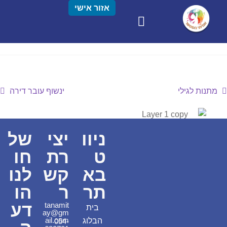
אזור אישי
מתנות לגילי
ינשוף עובר דירה
ניוו
יצי
של
ט
רת
חו
בא
קש
לנו
תר
ר
הו
דע
tanamit
בית
ay@gm
ail.com
הבלוג
054-