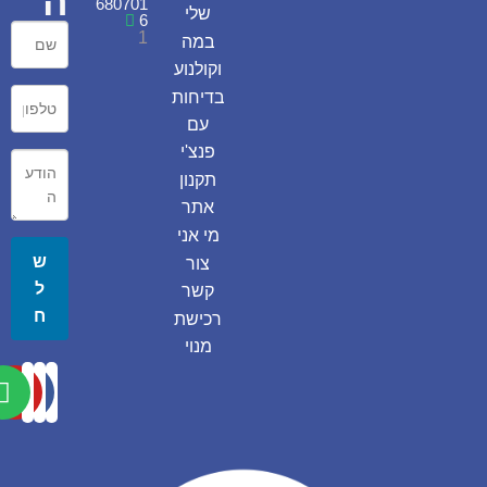
ה
680701
שלי
6
1
במה
וקולנוע
בדיחות
עם
פנצ'י
תקנון
אתר
מי אני
ש
צור
ל
קשר
ח
רכישת
מנוי