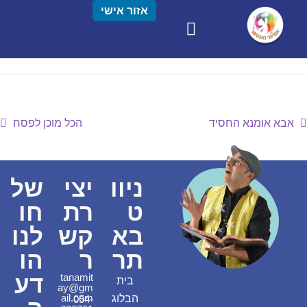
אזור אישי
אבא אומנא החסיד
הכל מוכן לפסח
ניוו
יצי
של
ט
רת
חו
בא
קש
לנו
תר
ר
הו
דע
tanamit
בית
ay@gm
ail.com
הבלוג
054-