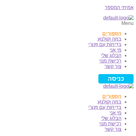
אמיתי המספר
Menu
הַסִּפּוּרִים
בָּמָה וְקוֹלְנוֹעַ
בְּדִיחוֹת עִם פַּנְצִ'י
מי אני
הבלוג שלי
רכישת מנוי
צור קשר
כניסה
הַסִּפּוּרִים
בָּמָה וְקוֹלְנוֹעַ
בְּדִיחוֹת עִם פַּנְצִ'י
מי אני
הבלוג שלי
רכישת מנוי
צור קשר