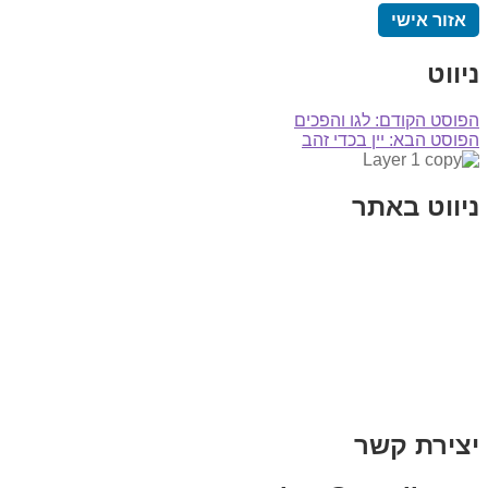
אזור אישי
ניווט
הפוסט הקודם:
לגו והפכים
הפוסט הבא:
יין בכדי זהב
ניווט באתר
בית
הבלוג שלי
במה וקולנוע
בדיחות עם פנצ'י
תקנון אתר
מי אני
צור קשר
רכישת מנוי
יצירת קשר