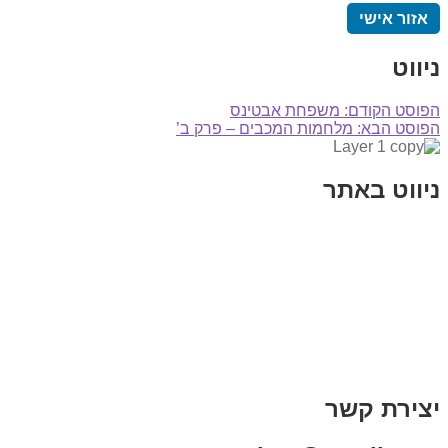
אזור אישי
ניווט
הפוסט הקודם:
משפחת אבטינס
הפוסט הבא:
מלחמות המכבים – פרק ב’
ניווט באתר
בית
הבלוג שלי
במה וקולנוע
בדיחות עם פנצ'י
תקנון אתר
מי אני
צור קשר
רכישת מנוי
יצירת קשר