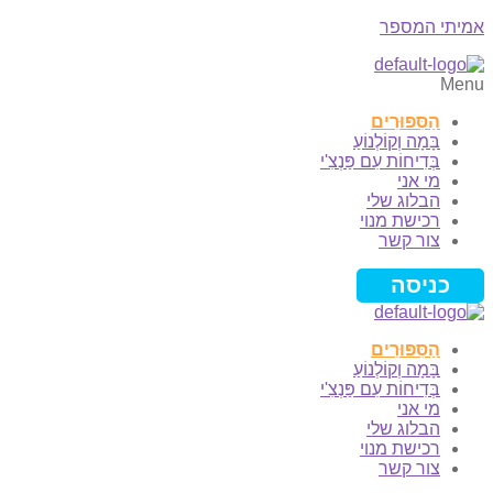
אמיתי המספר
Menu
הַסִּפּוּרִים
בָּמָה וְקוֹלְנוֹעַ
בְּדִיחוֹת עִם פַּנְצִ'י
מי אני
הבלוג שלי
רכישת מנוי
צור קשר
כניסה
הַסִּפּוּרִים
בָּמָה וְקוֹלְנוֹעַ
בְּדִיחוֹת עִם פַּנְצִ'י
מי אני
הבלוג שלי
רכישת מנוי
צור קשר