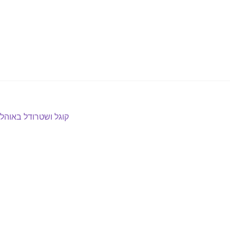
הפוסט
קוגל ושטרודל באוהל
הבא: