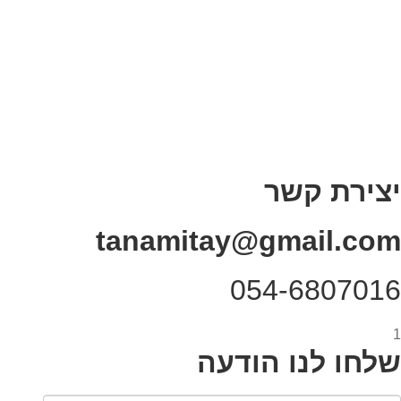
בדיחות עם פנצ'י
תקנון אתר
מי אני
צור קשר
רכישת מנוי
יצירת קשר
tanamitay@gmail.com
054-6807016
1
שלחו לנו הודעה