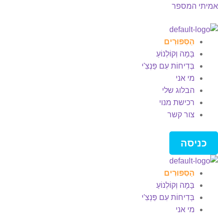
אמיתי המספר
Men
הַסִּפּוּרִים
בָּמָה וְקוֹלְנוֹעַ
בְּדִיחוֹת עִם פַּנְצִ'י
מי אני
הבלוג שלי
רכישת מנוי
צור קשר
כניסה
הַסִּפּוּרִים
בָּמָה וְקוֹלְנוֹעַ
בְּדִיחוֹת עִם פַּנְצִ'י
מי אני