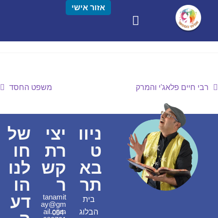
אזור אישי
רבי חיים פלאג'י והמרק
משפט החסד
ניוו
יצי
של
ט
רת
חו
בא
קש
לנו
תר
ר
הו
דע
tanamit
בית
ay@gm
ail.com
הבלוג
054-