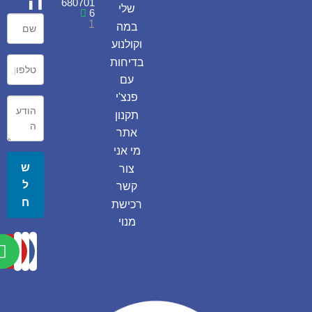
ה
680701
שלי
6
1
במה
וקולנוע
בדיחות
עם
פנצ'י
תקנון
אתר
מי אני
ש
צור
ל
קשר
ח
רכישת
מנוי