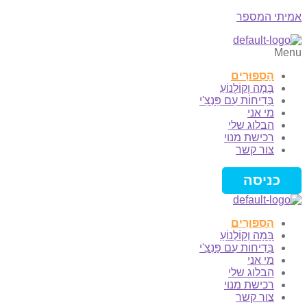
אמיתי המספר
Menu
הַסִּפּוּרִים
בָּמָה וְקוֹלְנוֹעַ
בְּדִיחוֹת עִם פַּנְצִ'י
מי אני
הבלוג שלי
רכישת מנוי
צור קשר
כניסה
הַסִּפּוּרִים
בָּמָה וְקוֹלְנוֹעַ
בְּדִיחוֹת עִם פַּנְצִ'י
מי אני
הבלוג שלי
רכישת מנוי
צור קשר