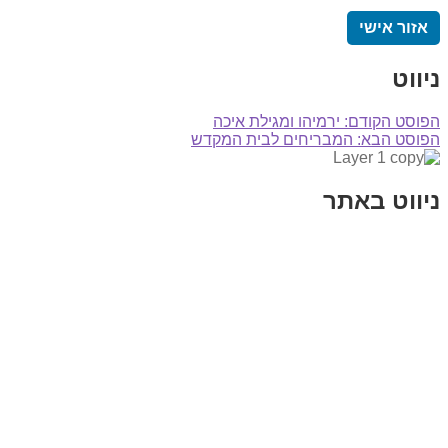
אזור אישי
ניווט
הפוסט הקודם:
ירמיהו ומגילת איכה
הפוסט הבא:
המבריחים לבית המקדש
ניווט באתר
בית
הבלוג שלי
במה וקולנוע
בדיחות עם פנצ'י
תקנון אתר
מי אני
צור קשר
רכישת מנוי