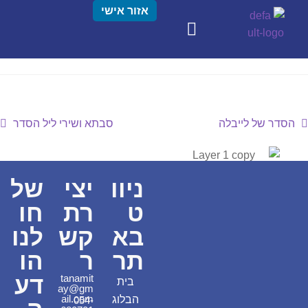
אזור אישי
הסדר של לייבלה
סבתא ושירי ליל הסדר
ניוו
יצי
של
ט
רת
חו
בא
קש
לנו
תר
ר
הו
דע
tanamit
בית
ay@gm
ail.com
הבלוג
054-