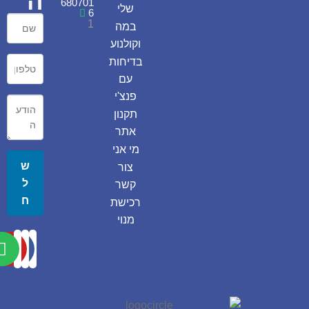
ה
680701
שלי
6
1
במה
וקולנוע
בדיחות
עם
פנצ'י
תקנון
אתר
מי אני
ש
צור
ל
קשר
ח
רכישת
מנוי