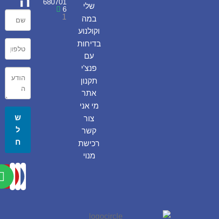
ה
680701
שלי
6
1
במה
וקולנוע
בדיחות
עם
פנצ'י
תקנון
אתר
מי אני
ש
צור
ל
קשר
ח
רכישת
מנוי