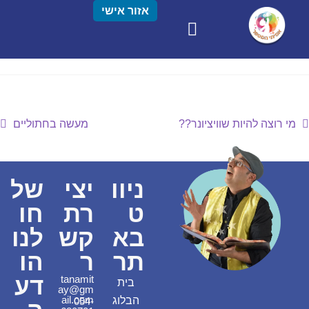
אזור אישי
מי רוצה להיות שוויציונר??
מעשה בחתוליים
ניוו
יצי
של
ט
רת
חו
בא
קש
לנו
תר
ר
הו
דע
tanamit
בית
ay@gm
ail.com
הבלוג
054-