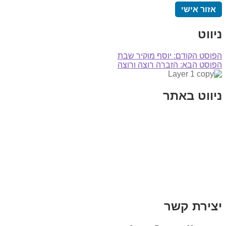
אזור אישי
ניווט
הפוסט הקודם:
יוסף מוקיר שבת
הפוסט הבא:
הזברה רוצה ורוצה
ניווט באתר
בית
הבלוג שלי
במה וקולנוע
בדיחות עם פנצ'י
תקנון אתר
מי אני
צור קשר
רכישת מנוי
יצירת קשר