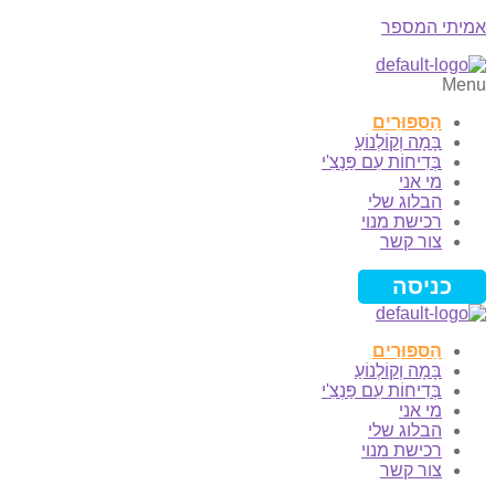
אמיתי המספר
Menu
הַסִּפּוּרִים
בָּמָה וְקוֹלְנוֹעַ
בְּדִיחוֹת עִם פַּנְצִ'י
מי אני
הבלוג שלי
רכישת מנוי
צור קשר
כניסה
הַסִּפּוּרִים
בָּמָה וְקוֹלְנוֹעַ
בְּדִיחוֹת עִם פַּנְצִ'י
מי אני
הבלוג שלי
רכישת מנוי
צור קשר