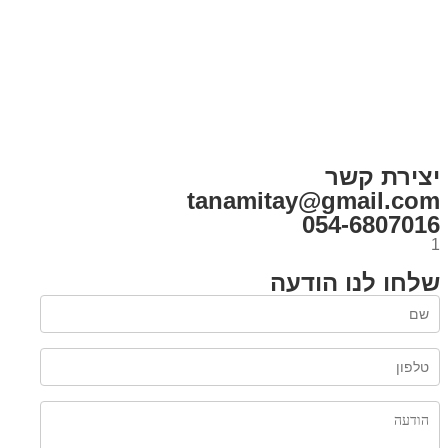
בית
הבלוג שלי
במה וקולנוע
בדיחות עם פנצ'י
תקנון אתר
מי אני
צור קשר
רכישת מנוי
יצירת קשר
tanamitay@gmail.com
054-6807016
1
שלחו לנו הודעה