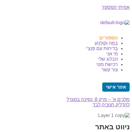
אמיתי המספר
הַסִּפּוּרִים
בָּמָה וְקוֹלְנוֹעַ
בְּדִיחוֹת עִם פַּנְצִ'י
מי אני
הבלוג שלי
רכישת מנוי
צור קשר
אזור אישי
מלכים א’ – פרק 8: נסיכה במגדל
להדליק חנוכיה לבד
ניווט באתר