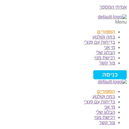
אמיתי המספר
Menu
הַסִּפּוּרִים
בָּמָה וְקוֹלְנוֹעַ
בְּדִיחוֹת עִם פַּנְצִ'י
מי אני
הבלוג שלי
רכישת מנוי
צור קשר
כניסה
הַסִּפּוּרִים
בָּמָה וְקוֹלְנוֹעַ
בְּדִיחוֹת עִם פַּנְצִ'י
מי אני
הבלוג שלי
רכישת מנוי
צור קשר