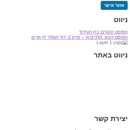
אזור אישי
ניווט
הפוסט הקודם:
כח העידוד
הפוסט הבא:
מלכים א’ – פרק 2: דוד המלך חי וקיים
ניווט באתר
בית
הבלוג שלי
במה וקולנוע
בדיחות עם פנצ'י
תקנון אתר
מי אני
צור קשר
רכישת מנוי
יצירת קשר