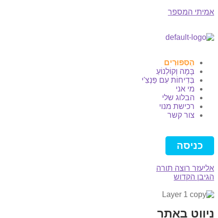
אמיתי המספר
הַסִּפּוּרִים
בָּמָה וְקוֹלְנוֹעַ
בְּדִיחוֹת עִם פַּנְצִ'י
מי אני
הבלוג שלי
רכישת מנוי
צור קשר
כניסה
אליעזר רוצה תורה
הגיבן הקדוש
ניווט באתר