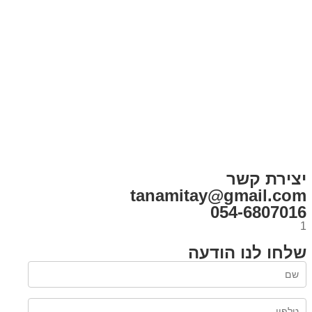
בית
הבלוג שלי
במה וקולנוע
בדיחות עם פנצ'י
תקנון אתר
מי אני
צור קשר
רכישת מנוי
יצירת קשר
tanamitay@gmail.com
054-6807016
1
שלחו לנו הודעה