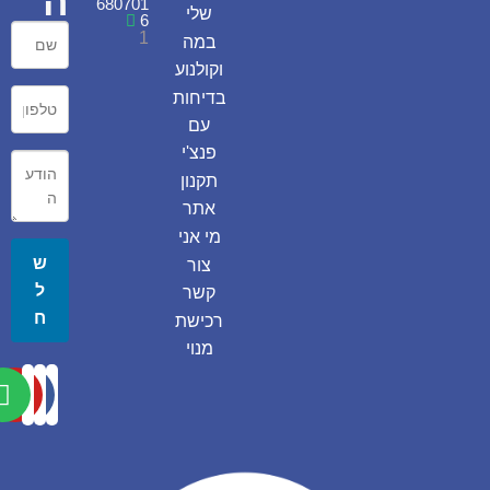
ה
680701
שלי
6
1
במה
וקולנוע
בדיחות
עם
פנצ'י
תקנון
אתר
מי אני
ש
צור
ל
קשר
ח
רכישת
מנוי