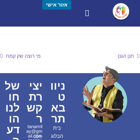
אזור אישי
חנן הגנן
מי רוצה שק קמח
ניוו
יצי
של
ט
רת
חו
בא
קש
לנו
תר
ר
הו
דע
tanamit
בית
ay@gm
ail.com
הבלוג
054-