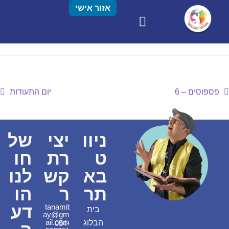
אזור אישי
פספוסים – 6
יום התעודות
ניוו
יצי
של
ט
רת
חו
בא
קש
לנו
תר
ר
הו
דע
tanamit
בית
ay@gm
ail.com
הבלוג
054-