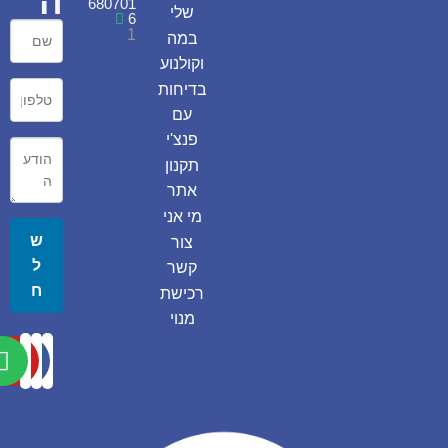
ה
680701
שלי
6
1
במה
וקולנוע
בדיחות
עם
פנצ'י
תקנון
אתר
מי אני
ש
צור
ל
קשר
ח
רכישת
מנוי