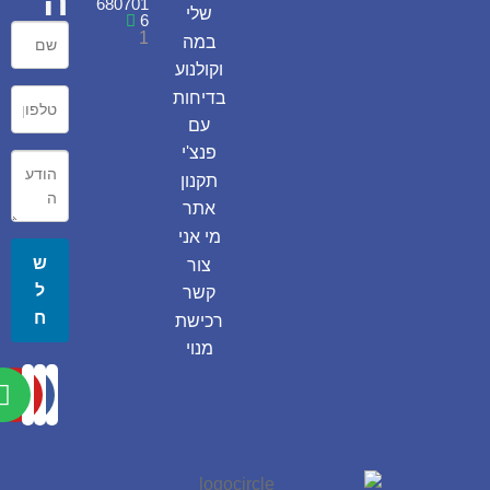
ה
680701
שלי
6
1
במה
וקולנוע
בדיחות
עם
פנצ'י
תקנון
אתר
מי אני
ש
צור
ל
קשר
ח
רכישת
מנוי