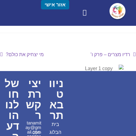
אזור אישי
רדיו מצרים – פרק ו’
מי יצחיק את כולם?
ניוו
יצי
של
ט
רת
חו
בא
קש
לנו
תר
ר
הו
דע
tanamit
בית
ay@gm
ail.com
הבלוג
054-