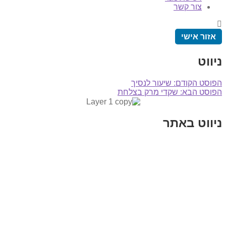
צור קשר
אזור אישי
ניווט
הפוסט הקודם:
שיעור לנסיך
הפוסט הבא:
שקדי מרק בצלחת
ניווט באתר
בית
הבלוג שלי
במה וקולנוע
בדיחות עם פנצ'י
תקנון אתר
מי אני
צור קשר
רכישת מנוי