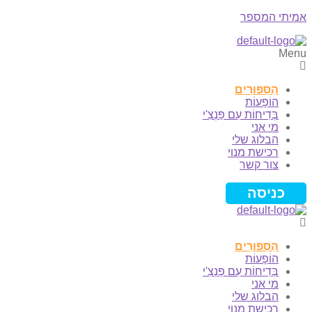
אמיתי המספר
Menu
הַסִּפּוּרִים
הוֹפָעוֹת
בְּדִיחוֹת עִם פַּנְצִ'י
מי אני
הבלוג שלי
רכישת מנוי
צור קשר
כניסה
הַסִּפּוּרִים
הוֹפָעוֹת
בְּדִיחוֹת עִם פַּנְצִ'י
מי אני
הבלוג שלי
רכישת מנוי