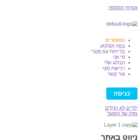
אמיתי המספר
הַסִּפּוּרִים
בָּמָה וְקוֹלְנוֹעַ
בְּדִיחוֹת עִם פַּנְצִ'י
מי אני
הבלוג שלי
רכישת מנוי
צור קשר
כניסה
ילדים לא רגילים
מזלו של הפועל
ניווט באתר