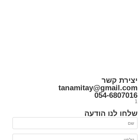
בית
הבלוג שלי
במה וקולנוע
בדיחות עם פנצ'י
תקנון אתר
מי אני
צור קשר
רכישת מנוי
יצירת קשר
tanamitay@gmail.com
054-6807016
1
שלחו לנו הודעה