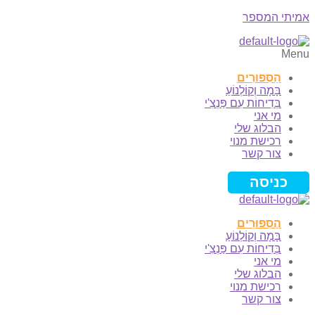
אמיתי המספר
Menu
הַסִּפּוּרִים
בָּמָה וְקוֹלְנוֹעַ
בְּדִיחוֹת עִם פַּנְצִ'י
מי אני
הבלוג שלי
רכישת מנוי
צור קשר
כניסה
הַסִּפּוּרִים
בָּמָה וְקוֹלְנוֹעַ
בְּדִיחוֹת עִם פַּנְצִ'י
מי אני
הבלוג שלי
רכישת מנוי
צור קשר