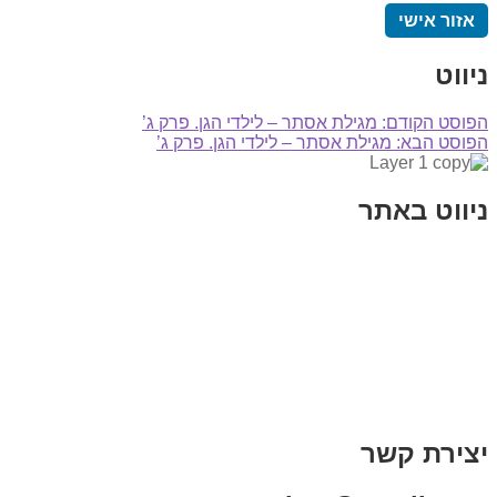
אזור אישי
ניווט
הפוסט הקודם:
מגילת אסתר – לילדי הגן. פרק ג’
הפוסט הבא:
מגילת אסתר – לילדי הגן. פרק ג’
ניווט באתר
בית
הבלוג שלי
במה וקולנוע
בדיחות עם פנצ'י
תקנון אתר
מי אני
צור קשר
רכישת מנוי
יצירת קשר