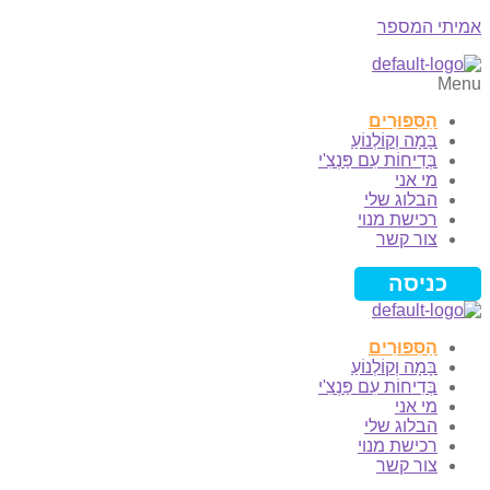
אמיתי המספר
Menu
הַסִּפּוּרִים
בָּמָה וְקוֹלְנוֹעַ
בְּדִיחוֹת עִם פַּנְצִ'י
מי אני
הבלוג שלי
רכישת מנוי
צור קשר
כניסה
הַסִּפּוּרִים
בָּמָה וְקוֹלְנוֹעַ
בְּדִיחוֹת עִם פַּנְצִ'י
מי אני
הבלוג שלי
רכישת מנוי
צור קשר