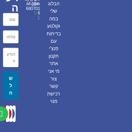
ail.com
הבלוג
054-
ה
680701
שלי
6
1
במה
וקולנוע
בדיחות
עם
פנצ'י
תקנון
אתר
מי אני
ש
צור
ל
קשר
ח
רכישת
מנוי