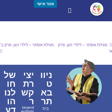
אזור אישי
מגילת אסתר – לילדי הגן. פרק
מגילת אסתר – לילדי הגן. פרק ב’
א’
ניוו
יצי
של
ט
רת
חו
בא
קש
לנו
תר
ר
הו
דע
tanamit
בית
ay@gm