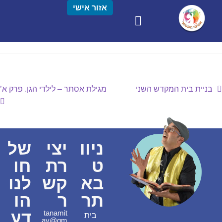
אזור אישי
בניית בית המקדש השני
מגילת אסתר – לילדי הגן. פרק א’
ניוו
יצי
של
ט
רת
חו
בא
קש
לנו
תר
ר
הו
דע
tanamit
בית
ay@gm