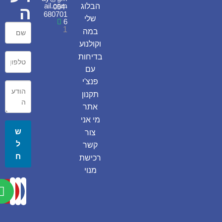
ail.com
הבלוג
054-
ה
680701
שלי
6
1
במה
וקולנוע
בדיחות
עם
פנצ'י
תקנון
אתר
מי אני
ש
צור
ל
קשר
ח
רכישת
מנוי