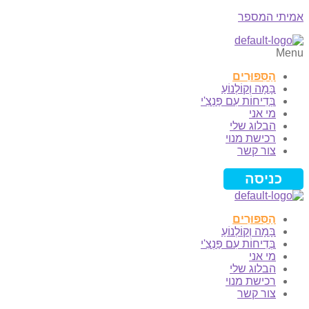
אמיתי המספר
Menu
הַסִּפּוּרִים
בָּמָה וְקוֹלְנוֹעַ
בְּדִיחוֹת עִם פַּנְצִ'י
מי אני
הבלוג שלי
רכישת מנוי
צור קשר
כניסה
הַסִּפּוּרִים
בָּמָה וְקוֹלְנוֹעַ
בְּדִיחוֹת עִם פַּנְצִ'י
מי אני
הבלוג שלי
רכישת מנוי
צור קשר