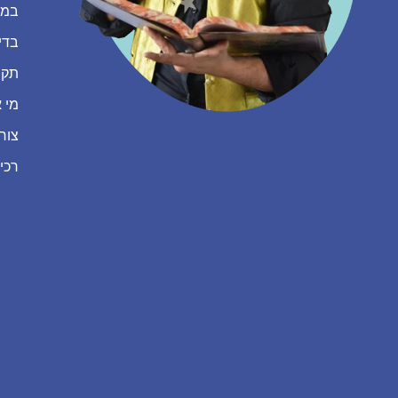
במה
בדי
תקנ
מי א
צור
רכי