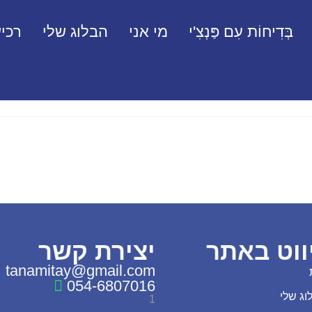
בְּדִיחוֹת עִם פַּנְצִ'י
מי אני
הבלוג שלי
רכיש
ווט באתר
יצירת קשר
tanamitay@gmail.com
054-6807016
וג שלי
1