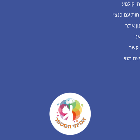
 וקולנוע
חות עם פנצ'י
ון אתר
ני
 קשר
שת מנוי