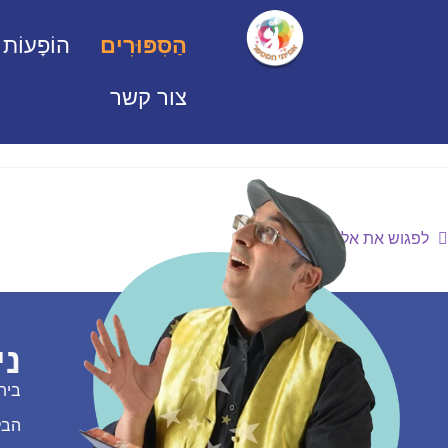
הַסִּפּוּרִים
הוֹפָעוֹת
צור קשר
לפגוש את אליהו הנביא
ני
בית
הבל