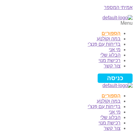
אמיתי המספר
Menu
הַסִּפּוּרִים
בָּמָה וְקוֹלְנוֹעַ
בְּדִיחוֹת עִם פַּנְצִ'י
מי אני
הבלוג שלי
רכישת מנוי
צור קשר
כניסה
הַסִּפּוּרִים
בָּמָה וְקוֹלְנוֹעַ
בְּדִיחוֹת עִם פַּנְצִ'י
מי אני
הבלוג שלי
רכישת מנוי
צור קשר