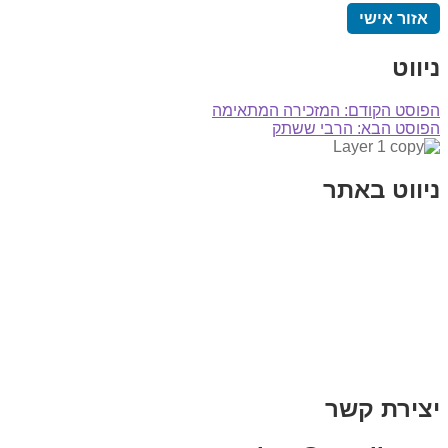
אזור אישי
ניווט
הפוסט הקודם:
המזכירה המתאימה
הפוסט הבא:
הרבי ששתק
ניווט באתר
בית
הבלוג שלי
במה וקולנוע
בדיחות עם פנצ'י
תקנון אתר
מי אני
צור קשר
רכישת מנוי
יצירת קשר