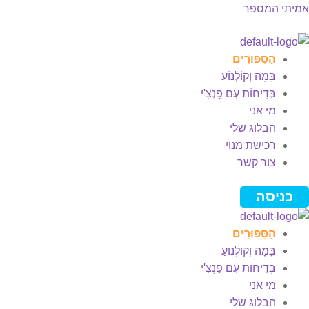
אמיתי המספר
Men
הַסִּפּוּרִים
בָּמָה וְקוֹלְנוֹעַ
בְּדִיחוֹת עִם פַּנְצִ'י
מי אני
הבלוג שלי
רכישת מנוי
צור קשר
כניסה
הַסִּפּוּרִים
בָּמָה וְקוֹלְנוֹעַ
בְּדִיחוֹת עִם פַּנְצִ'י
מי אני
הבלוג שלי