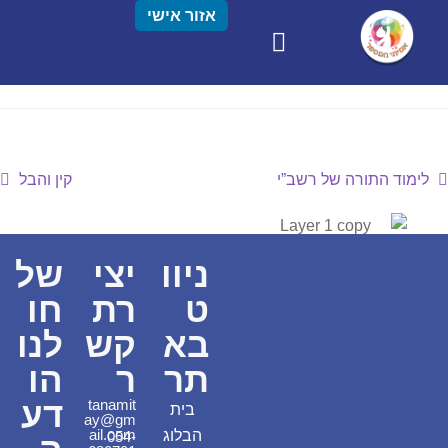
אזור אישי
לימוד התורה של רשב”י
קין והבל
ניוו
יצי
של
ט
רת
חו
בא
קש
לנו
תר
ר
הו
דע
tanamit
בית
ay@gm
ail.com
הבלוג
054-