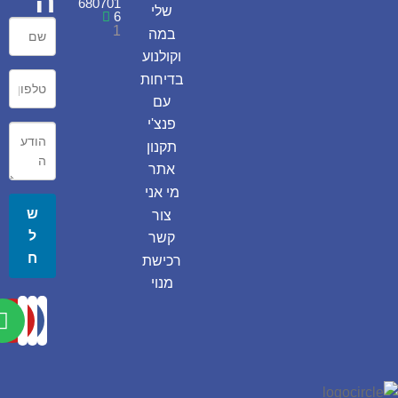
ה
680701
שלי
6
1
במה
וקולנוע
בדיחות
עם
פנצ'י
תקנון
אתר
מי אני
ש
צור
ל
קשר
ח
רכישת
מנוי