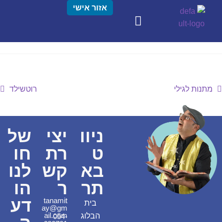
אזור אישי
מתנות לגילי
רוטשילד
ניוו
יצי
של
ט
רת
חו
בא
קש
לנו
תר
ר
הו
דע
tanamit
בית
ay@gm
ail.com
הבלוג
054-