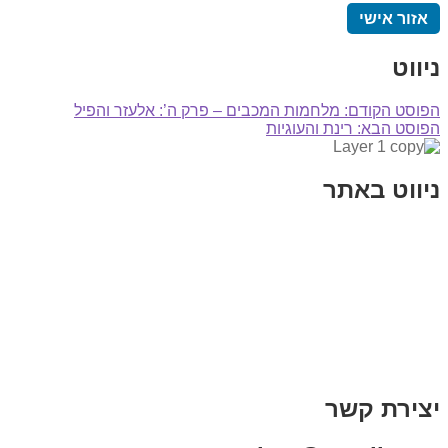
אזור אישי
ניווט
הפוסט הקודם:
מלחמות המכבים – פרק ה’: אלעזר והפיל
הפוסט הבא:
רינת והעוגיות
ניווט באתר
בית
הבלוג שלי
במה וקולנוע
בדיחות עם פנצ'י
תקנון אתר
מי אני
צור קשר
רכישת מנוי
יצירת קשר