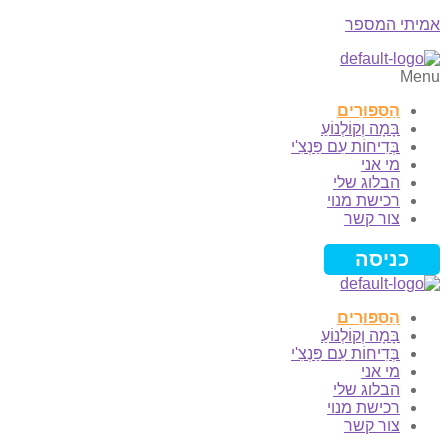
אמיתי המספר
Menu
הַסִּפּוּרִים
בָּמָה וְקוֹלְנוֹעַ
בְּדִיחוֹת עִם פַּנְצִ'י
מי אני
הבלוג שלי
רכישת מנוי
צור קשר
כניסה
הַסִּפּוּרִים
בָּמָה וְקוֹלְנוֹעַ
בְּדִיחוֹת עִם פַּנְצִ'י
מי אני
הבלוג שלי
רכישת מנוי
צור קשר