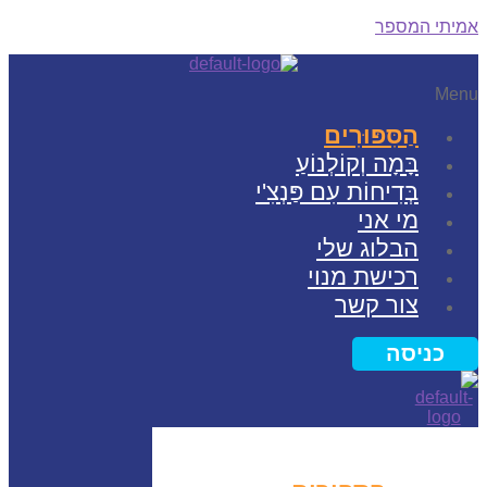
תי המספר
Me
הַסִּפּוּרִים
בָּמָה וְקוֹלְנוֹעַ
בְּדִיחוֹת עִם פַּנְצִ'י
מי אני
הבלוג שלי
רכישת מנוי
צור קשר
כניסה